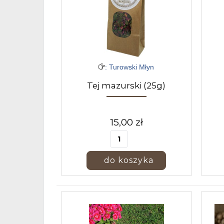
: Turowski Młyn
Tej mazurski (25g)
15,00 zł