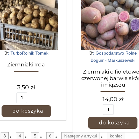
: TurboRolnik Tomek
: Gospodarstwo Rolne
Bogumił Markuszewski
Ziemniaki Irga
Ziemniaki o fioletowej
czerwonej barwie skó
i miąższu
3,50 zł
14,00 zł
3
4
5
6
Następny artykuł
koniec