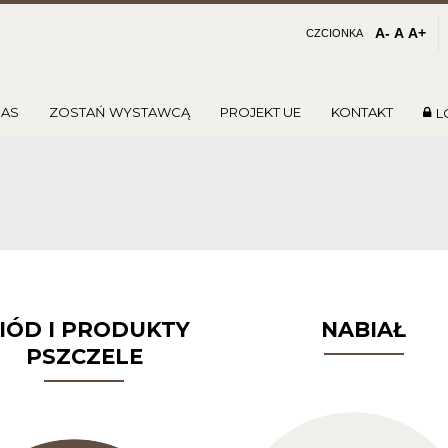
A-
A
A+
CZCIONKA
NAS
ZOSTAŃ WYSTAWCĄ
PROJEKT UE
KONTAKT
L
IÓD I PRODUKTY
NABIAŁ
PSZCZELE