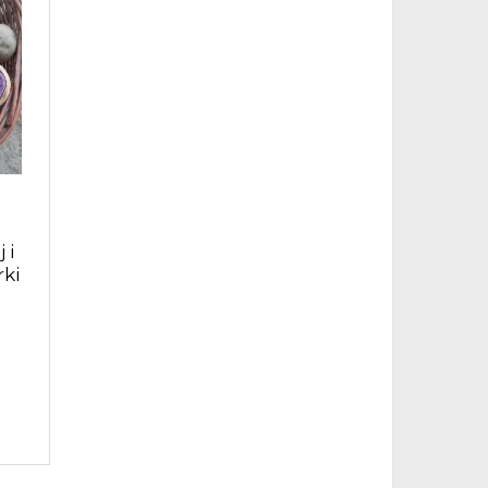
 i
rki