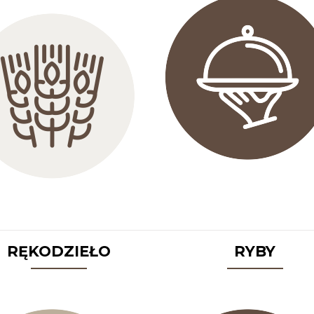
RĘKODZIEŁO
RYBY