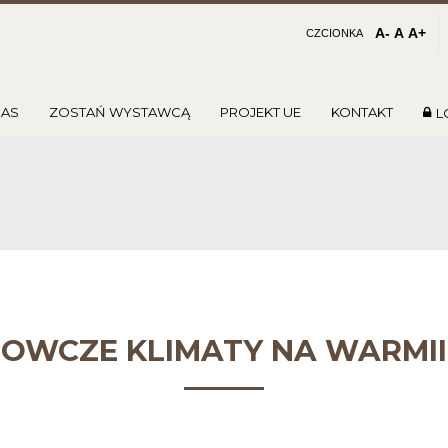
A-
A
A+
CZCIONKA
NAS
ZOSTAŃ WYSTAWCĄ
PROJEKT UE
KONTAKT
L
OWCZE KLIMATY NA WARMII